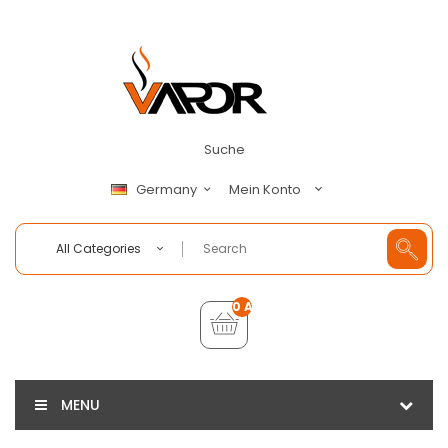
Suche
Mein Konto
Germany
All Categories
0 Artikel - €0,00
MENU