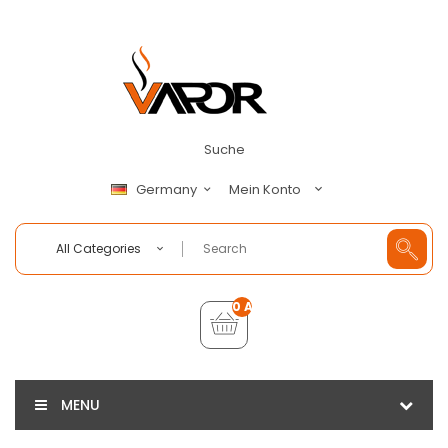
Suche
Mein Konto
Germany
All Categories
0 Artikel - €0,00
MENU