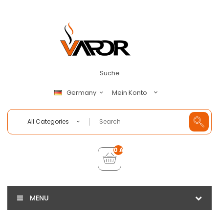
Suche
Mein Konto
Germany
All Categories
0 Artikel - €0,00
MENU