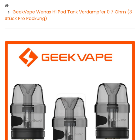
GeekVape Wenax H1 Pod Tank Verdampfer 0,7 Ohm (3
Stück Pro Packung)