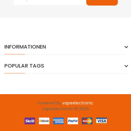
INFORMATIONEN
POPULAR TAGS
Powered By
vapeelectronic
ts uk
78win
best casino uk
slot gacor
judi online
78win
slot gacor
78
vapeelectronic © 2026