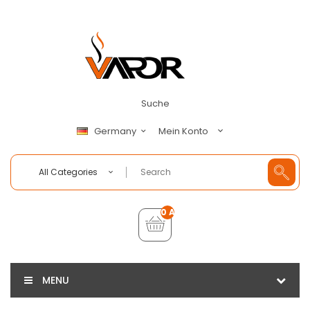
Suche
Mein Konto
Germany
All Categories
0 Artikel - €0,00
MENU