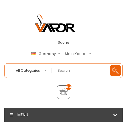
Suche
Mein Konto
Germany
All Categories
0 Artikel - €0,00
MENU