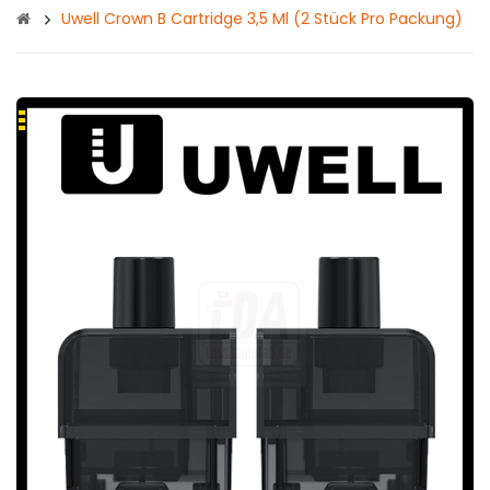
Uwell Crown B Cartridge 3,5 Ml (2 Stück Pro Packung)