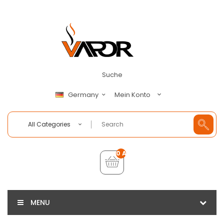
Suche
Mein Konto
Germany
All Categories
0 Artikel - €0,00
MENU