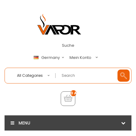
Suche
Mein Konto
Germany
All Categories
0 Artikel - €0,00
MENU