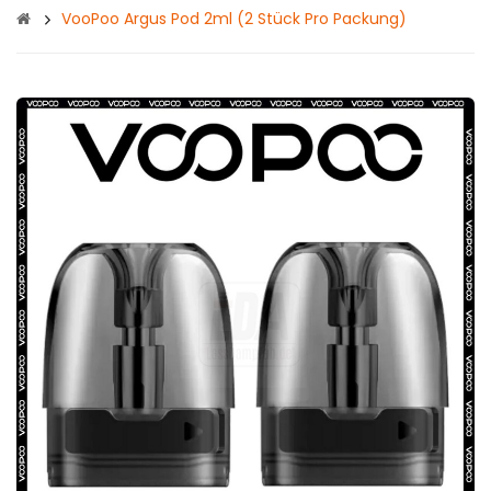
VooPoo Argus Pod 2ml (2 Stück Pro Packung)