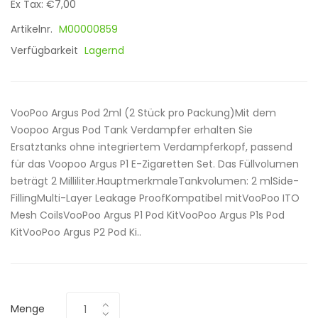
Ex Tax: €7,00
Artikelnr.
M00000859
Verfügbarkeit
Lagernd
VooPoo Argus Pod 2ml (2 Stück pro Packung)Mit dem
Voopoo Argus Pod Tank Verdampfer erhalten Sie
Ersatztanks ohne integriertem Verdampferkopf, passend
für das Voopoo Argus P1 E-Zigaretten Set. Das Füllvolumen
beträgt 2 Milliliter.HauptmerkmaleTankvolumen: 2 mlSide-
FillingMulti-Layer Leakage ProofKompatibel mitVooPoo ITO
Mesh CoilsVooPoo Argus P1 Pod KitVooPoo Argus P1s Pod
KitVooPoo Argus P2 Pod Ki..
Menge