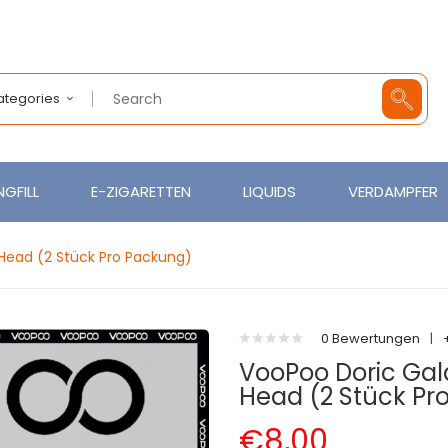
Categories
GFILL
E-ZIGARETTEN
LIQUIDS
VERDAMPFER
 Head (2 Stück Pro Packung)
0 Bewertungen
|
VooPoo Doric Gal
Head (2 Stück Pr
€8,00