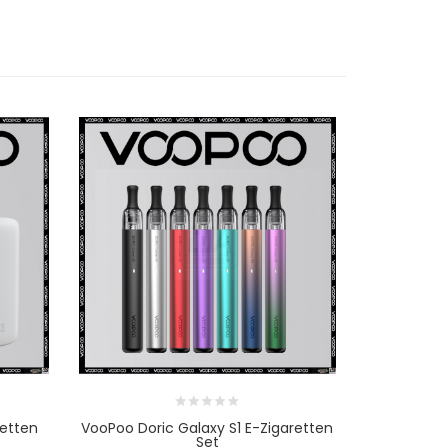
retten
VooPoo Doric Galaxy S1 E-Zigaretten
VooPoo Dor
Set