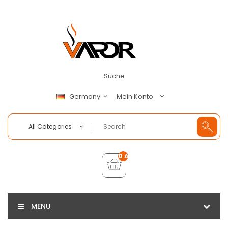
Suche
Mein Konto
Germany
All Categories
0 Artikel - €0,00
MENU