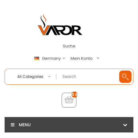
Suche
Mein Konto
Germany
All Categories
0 Artikel - €0,00
MENU