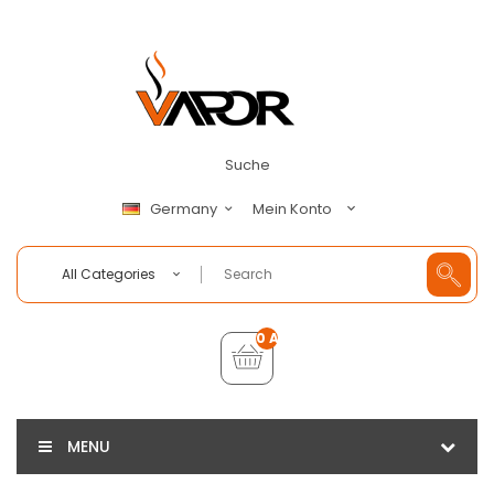
Suche
Mein Konto
Germany
All Categories
0 Artikel - €0,00
MENU