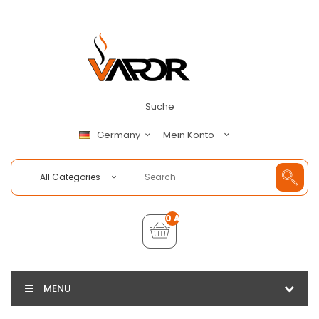
Suche
Mein Konto
Germany
All Categories
0 Artikel - €0,00
MENU