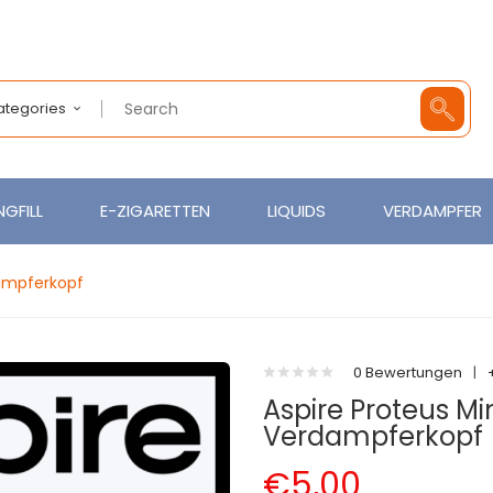
Categories
GFILL
E-ZIGARETTEN
LIQUIDS
VERDAMPFER
ampferkopf
0 Bewertungen
|
Aspire Proteus M
Verdampferkopf
€5,00