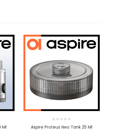
0 Ml
Aspire Proteus Neo Tank 25 Ml
Aspire P
Ohm