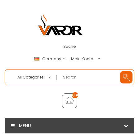
Suche
Mein Konto
Germany
All Categories
0 Artikel - €0,00
MENU