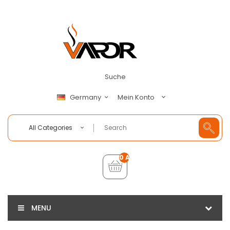
Suche
Mein Konto
Germany
All Categories
0 Artikel - €0,00
MENU