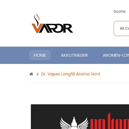
Suche
All 
HOME
AKKUTRÄGER
AROMEN-LON
Dr. Vapes Longfill Aroma 14ml