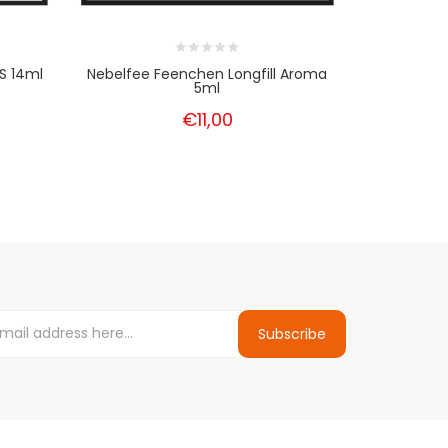
S 14ml
Nebelfee Feenchen Longfill Aroma
Redback J
5ml
€11,00
Subscribe