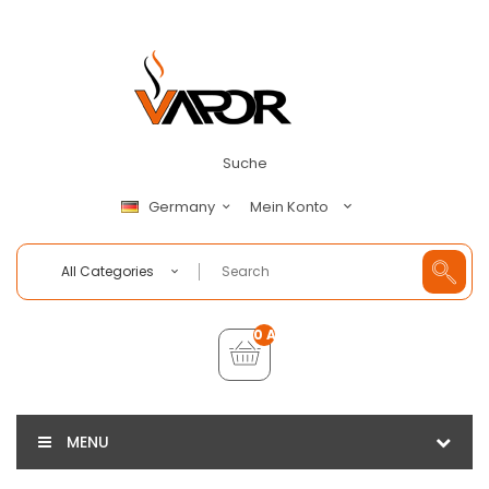
Suche
Mein Konto
Germany
All Categories
0 Artikel - €0,00
MENU