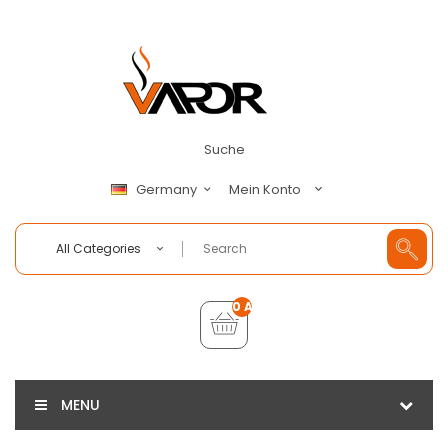
Suche
Mein Konto
Germany
All Categories
0 Artikel - €0,00
MENU