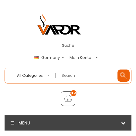
Suche
Mein Konto
Germany
All Categories
0 Artikel - €0,00
MENU