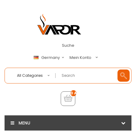
Suche
Mein Konto
Germany
All Categories
0 Artikel - €0,00
MENU