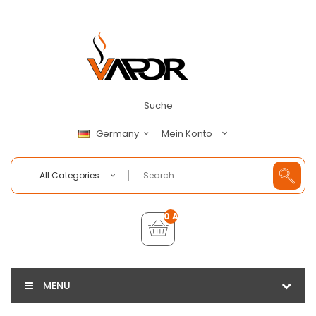
Suche
Mein Konto
Germany
All Categories
0 Artikel - €0,00
MENU