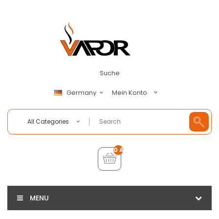
Suche
Mein Konto
Germany
All Categories
0 Artikel - €0,00
MENU