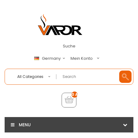
Suche
Mein Konto
Germany
All Categories
0 Artikel - €0,00
MENU