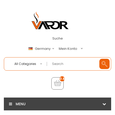
Suche
Mein Konto
Germany
All Categories
0 Artikel - €0,00
MENU