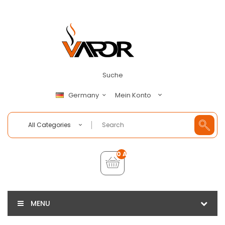
Suche
Mein Konto
Germany
All Categories
0 Artikel - €0,00
MENU