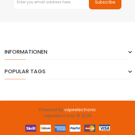
Subscribe
INFORMATIONEN
POPULAR TAGS
Powered By
vapeelectronic
in
best casino uk
slot gacor
judi online
78win
slot gacor
78win
vapeelectronic © 2026