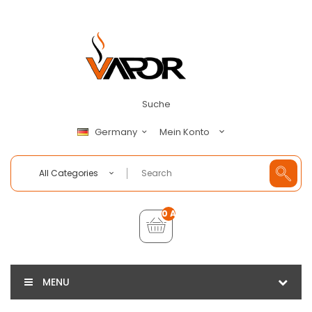
Suche
Mein Konto
Germany
All Categories
0 Artikel - €0,00
MENU