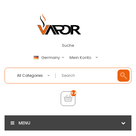
Suche
Mein Konto
Germany
All Categories
0 Artikel - €0,00
MENU