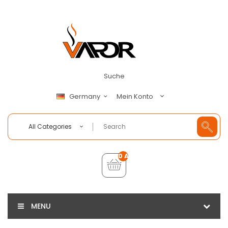
Suche
Mein Konto
Germany
All Categories
0 Artikel - €0,00
MENU