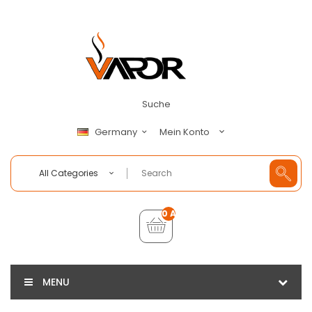
Suche
Mein Konto
Germany
All Categories
0 Artikel - €0,00
MENU