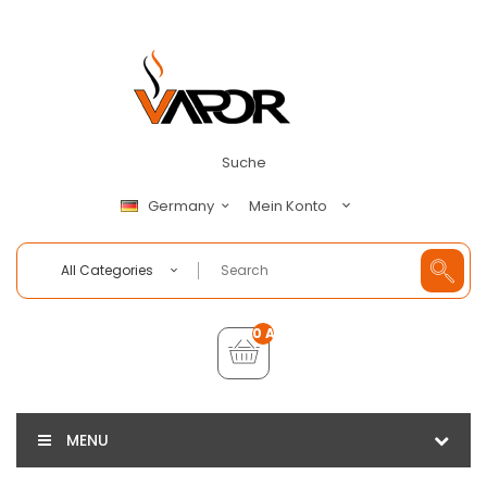
Suche
Mein Konto
Germany
All Categories
0 Artikel - €0,00
MENU