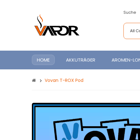
Suche
All 
HOME
AKKUTRÄGER
AROMEN-LON
Vovan T-ROX Pod