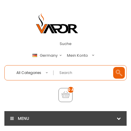
Suche
Mein Konto
Germany
All Categories
0 Artikel - €0,00
MENU