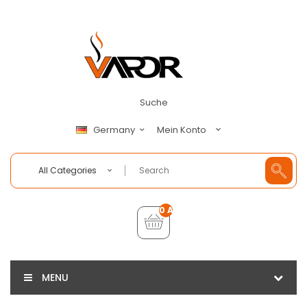
Suche
Mein Konto
Germany
All Categories
0 Artikel - €0,00
MENU