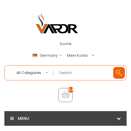
Suche
Mein Konto
Germany
All Categories
0 Artikel - €0,00
MENU