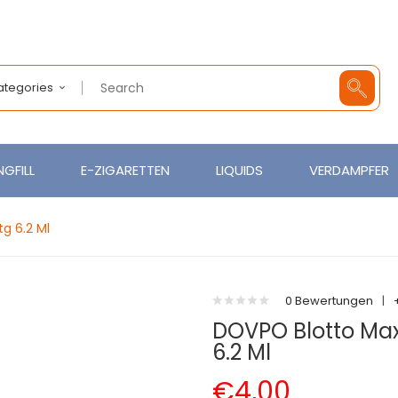
Categories
GFILL
E-ZIGARETTEN
LIQUIDS
VERDAMPFER
g 6.2 Ml
0 Bewertungen
|
DOVPO Blotto Max
6.2 Ml
€4,00