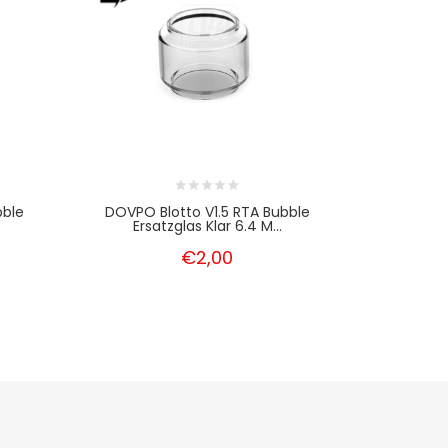
bble
DOVPO Blotto V1.5 RTA Bubble
DOVPO B
Ersatzglas Klar 6.4 M...
Ersa
€2,00