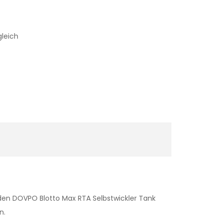
gleich
 den DOVPO Blotto Max RTA Selbstwickler Tank
n.