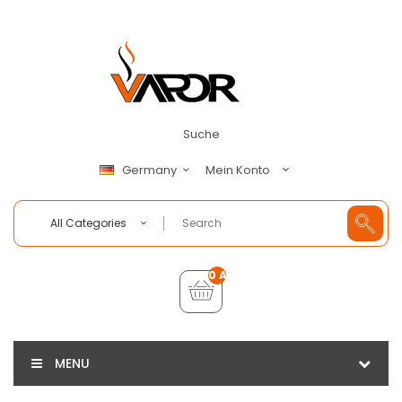
Suche
Mein Konto
Germany
All Categories
0 Artikel - €0,00
MENU